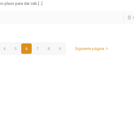
o plazo para dar cab [...]
4
5
6
7
8
9
Siguiente página