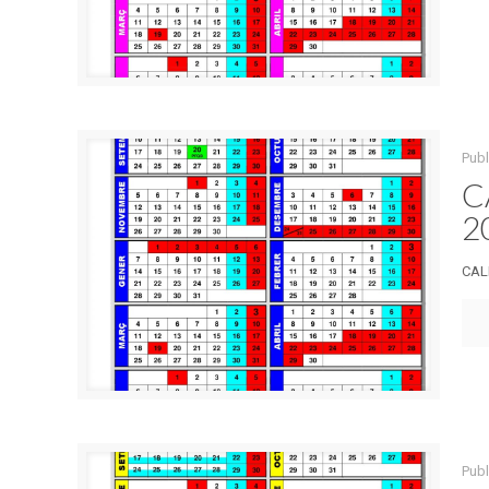
Pub
C
2
CAL
Pub