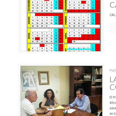
C
CAL
Pub
L
C
El P
Alic
esta
en l