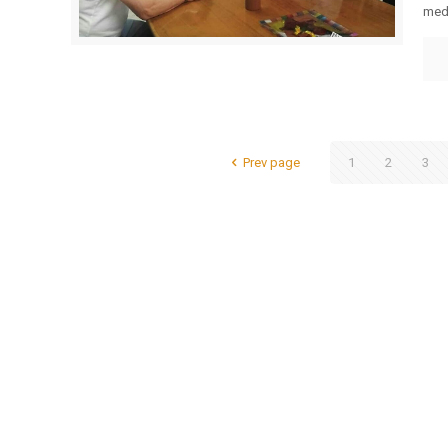
medi
Prev page
1
2
3