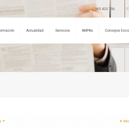
965 420 756
ormación
Actualidad
Servicios
AMPAs
Consejos Esco
s
Mos