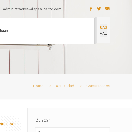
administracion@fapaalicante.com
CAS
lares
VAL
Home
Actualidad
Comunicados
Buscar
trar todo