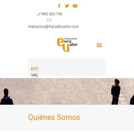
965 420 756
administracion@fapaalicante.com
CAS
VAL
Quiénes Somos