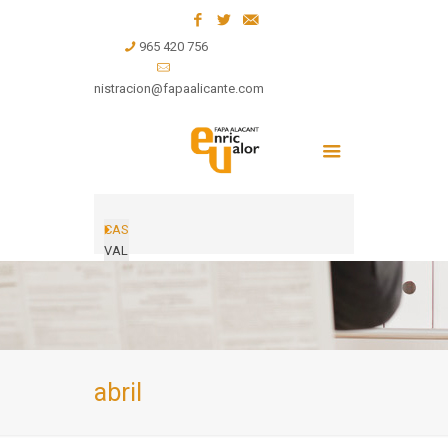
965 420 756
administracion@fapaalicante.com
CAS
VAL
abril