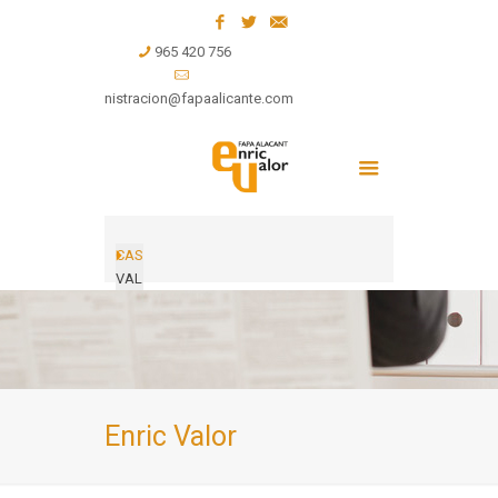
965 420 756
administracion@fapaalicante.com
CAS
VAL
Enric Valor