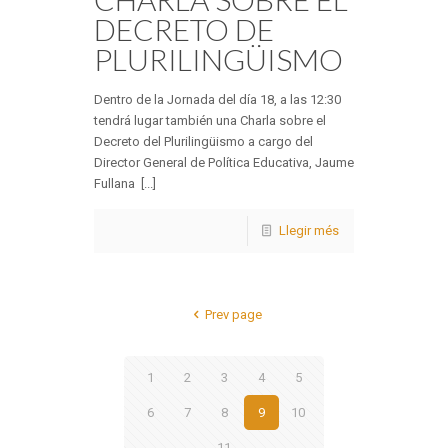
DECRETO DE
PLURILINGÜISMO
Dentro de la Jornada del día 18, a las 12:30
tendrá lugar también una Charla sobre el
Decreto del Plurilingüismo a cargo del
Director General de Política Educativa, Jaume
Fullana [...]
Llegir més
Prev page
1
2
3
4
5
6
7
8
9
10
11