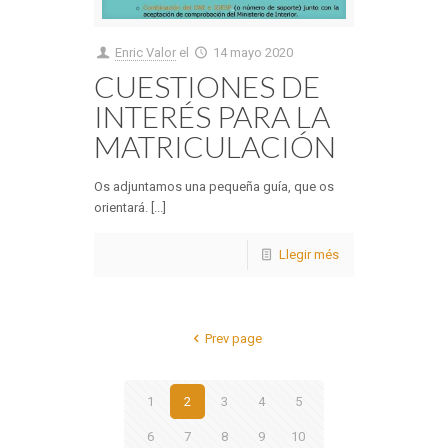
Enric Valor
el
14 mayo 2020
CUESTIONES DE
INTERÉS PARA LA
MATRICULACIÓN
Os adjuntamos una pequeña guía, que os
orientará. [...]
Llegir més
Prev page
1
2
3
4
5
6
7
8
9
10