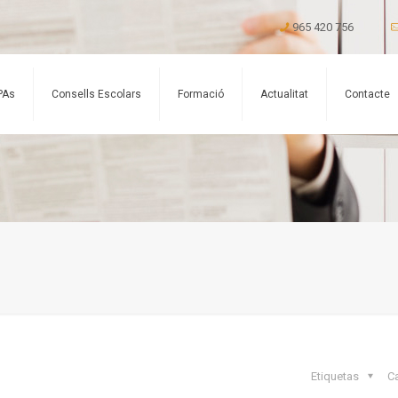
965 420 756
PAs
Consells Escolars
Formació
Actualitat
Contacte
Etiquetas
C