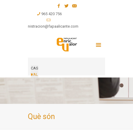
965 420 756
administracion@fapaalicante.com
CAS
VAL
Què són