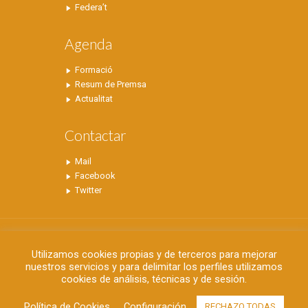
Federa’t
Agenda
Formació
Resum de Premsa
Actualitat
Contactar
Mail
Facebook
Twitter
Utilizamos cookies propias y de terceros para mejorar
nuestros servicios y para delimitar los perfiles utilizamos
cookies de análisis, técnicas y de sesión.
©2019 FAPA Alicante - C/ Doctor Sapena, 65
Bajo - 03204 Elche - Alicante - 96 542 07 56 -
Política de Cookies
Configuración
RECHAZO TODAS