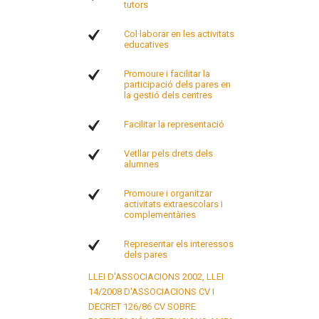
tutors
Col·laborar en les activitats
educatives
Promoure i facilitar la
participació dels pares en
la gestió dels centres
Facilitar la representació
Vetllar pels drets dels
alumnes
Promoure i organitzar
activitats extraescolars i
complementàries
Representar els interessos
dels pares
LLEI D'ASSOCIACIONS 2002, LLEI
14/2008 D'ASSOCIACIONS CV I
DECRET 126/86 CV SOBRE