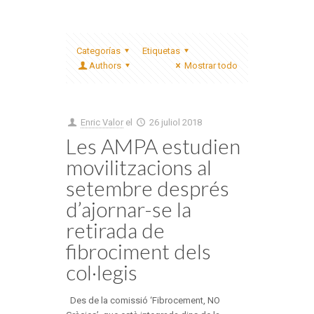
Categorías
Etiquetas
Authors
Mostrar todo
Enric Valor
el
26 juliol 2018
Les AMPA estudien
movilitzacions al
setembre després
d’ajornar-se la
retirada de
fibrociment dels
col·legis
Des de la comissió ‘Fibrocement, NO