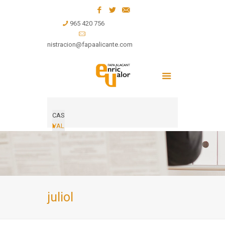
965 420 756
administracion@fapaalicante.com
CAS
VAL
juliol