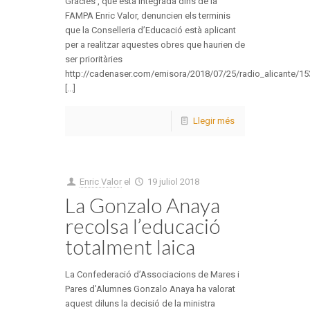
Gràcies’, que està integrada dins de la
FAMPA Enric Valor, denuncien els terminis
que la Conselleria d’Educació està aplicant
per a realitzar aquestes obres que haurien de
ser prioritàries
http://cadenaser.com/emisora/2018/07/25/radio_alicante/1
[...]
Llegir més
Enric Valor
el
19 juliol 2018
La Gonzalo Anaya
recolsa l’educació
totalment laica
La Confederació d’Associacions de Mares i
Pares d’Alumnes Gonzalo Anaya ha valorat
aquest diluns la decisió de la ministra