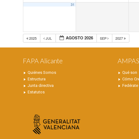
31
AGOSTO 2026
2025
JUL
SEP
2027
FAPA Alicante
AMPA
Quiénes Somos
Qué son
Estructura
Cómo Cr
Junta directiva
Fedérate
Estatutos