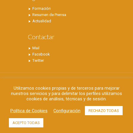
Formación
Resumen de Prensa
Actualidad
Contactar
Mail
Facebook
Twitter
Utilizamos cookies propias y de terceros para mejorar
nuestros servicios y para delimitar los perfiles utilizamos
cookies de análisis, técnicas y de sesión.
©2019 FAPA Alicante - C/ Doctor Sapena, 65
Bajo - 03204 Elche - Alicante - 96 542 07 56 -
Política de Cookies
Configuración
RECHAZO TODAS
administracion@fapaalicante.com
Aviso Legal
-
Política de Privacidad
ACEPTO TODAS