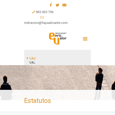
965 420 756
administracion@fapaalicante.com
CAS
VAL
Estatutos