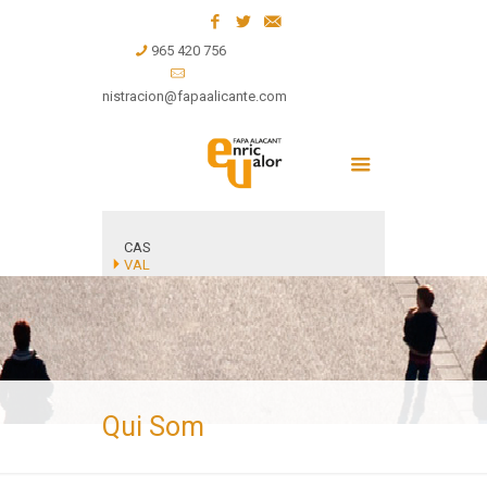
965 420 756
administracion@fapaalicante.com
CAS
VAL
Qui Som