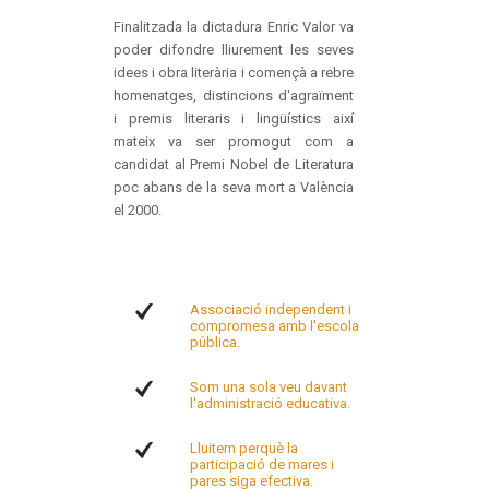
Finalitzada la dictadura Enric Valor va
poder difondre lliurement les seves
idees i obra literària i començà a rebre
homenatges, distincions d'agraïment
i premis literaris i lingüístics així
mateix va ser promogut com a
candidat al Premi Nobel de Literatura
poc abans de la seva mort a València
el 2000.
Associació independent i
compromesa amb l'escola
pública.
Som una sola veu davant
l'administració educativa.
Lluitem perquè la
participació de mares i
pares siga efectiva.