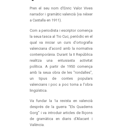
Pren el seu nom d'Enric Valor Vives
narrador i gramàtic valencià (va néixer
a Castalla en 1911).
Com a periodista i escriptor comença
la seua tasca al Tio Cuc, periòdic en el
qual va iniciar un curs d'ortografia
valenciana d'acord amb la normativa
contemporània. Durant la II República
realitza una entusiasta activitat
política. A partir de 1950 comença
amb la seua obra de les "rondalles",
un tipus de contes populars
valencians i poc a poc torna a l'obra
lingüística.
Va fundar la 1a revista en valencià
després de la guerra "Els Quaderns
Gorg" i va introduir articles de lliçons
de gramàtica en diaris d'Alacant i
València.